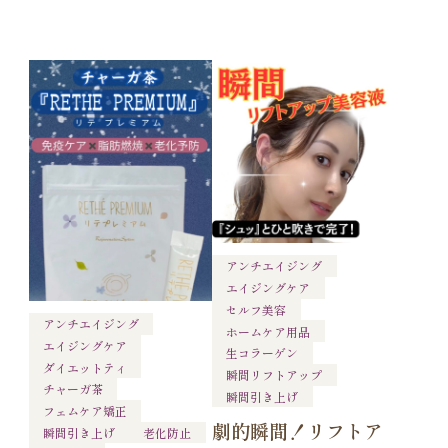
アンチエイジング
エイジングケア
セルフ美容
アンチエイジング
ホームケア用品
エイジングケア
生コラーゲン
ダイエットティ
瞬間リフトアップ
チャーガ茶
瞬間引き上げ
フェムケア矯正
劇的瞬間！リフトア
瞬間引き上げ
老化防止