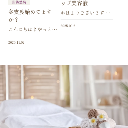
ップ美容液
脂肪燃焼
冬支度始めてます
おはようございます や
か？
っと朝晩は涼しく感じ
れるようになってきま
2025.09.21
こんにちは♪やっと葉
したね 紅葉好きな私と
も色づき始めて冬を迎
しては 秋が戻ってきて
える準備が進んできま
2025.11.02
欲しいです 気温はまだ
したね！11月半ばくら
まだ上昇中という事で
いに紅葉に行けたらな
お肌も疲れや重力に負
ぁと思って楽しみに過
けず 持ち上げていこう
ごしております☆本日
という事で今回ご紹介
は正月太り対策で
の商品 […]
す！！年末年始のイベ
ント太り。。気になり
ますよね。今から対策
し […]