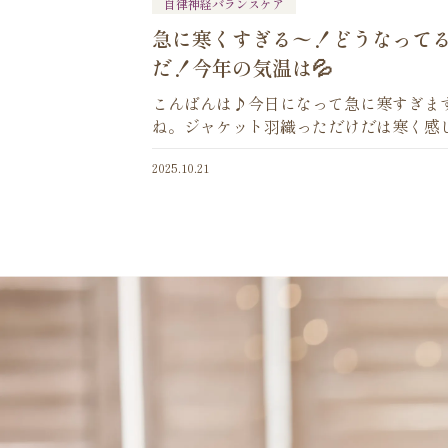
自律神経バランスケア
急に寒くすぎる〜！どうなって
だ！今年の気温は💦
こんばんは♪今日になって急に寒すぎま
ね。ジャケット羽織っただけだは寒く感
した。ついこの間まで残暑すごかったっ
2025.10.21
うのにびっくり！！寒暖差に振り回され
自律神経のバランスを崩してるのか最近
となーくやる気が出ない […]