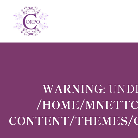
WARNING
: UND
/HOME/MNETTCI
CONTENT/THEMES/C