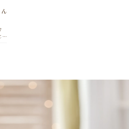
るん
す
じま
てい
て、
なん