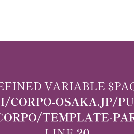
EFINED VARIABLE $PA
/CORPO-OSAKA.JP/P
ORPO/TEMPLATE-PAR
LINE
20